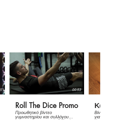
15
00:53
Roll The Dice Promo
Καλοφαγά
Προωθητικό βίντεο
Βίντεο εστιατορί
γυμναστηρίου και συλλόγου
για προώθηση σε 
πολεμικών τεχνών Roll The Dice.
Social Media.