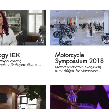
01:02
03:
ogy ΙΕΚ
Motorcycle
Sympossium 2018
 παρουσίασης
ηρίων βιολογίας ιδιωτικού
Μοτοσυκλετιστική εκδήλωση
υ εκπαίδευσης.
στην Αθήνα by Motorcycle
Museum