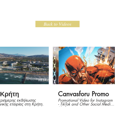
HOME
GALLERY
VIDEOS
CONTACT
Back to Videos
03:17
00:
 Κρήτη
Canvasforu Promo
 τριήμερης εκδήλωσης
Promotional Video for Instagram
νικής εταιρίας στη Κρήτη.
- TikTok and Other Social Media
Platforms