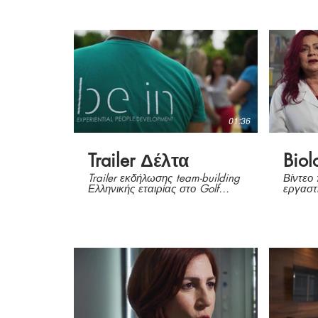
01:36
Trailer Δέλτα
Biol
Trailer εκδήλωσης team-building
Βίντεο
Ελληνικής εταιρίας στο Golf
εργαστ
Γλυφάδας.
κέντρο