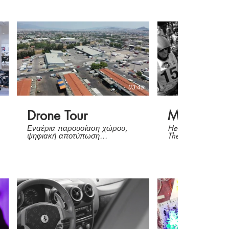
31
03:45
Drone Tour
Motorcycl
Εναέρια παρουσίαση χώρου,
Hellenic Motorcy
ψηφιακή αποτύπωση
The history of two
οικοπέδου.